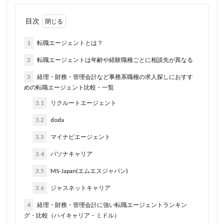
土地家屋調査士
司法書士
厳しい
北海道
目次
内部統制
内部監査
公認心理師
高卒
1
転職エージェントとは？
検索
2
転職エージェントは年齢や経験職種ごとに相談先が異なる
3
経理・財務・管理会計など事務系職種の求人探しにおすす
めの転職エージェント比較・一覧
3.1
リクルートエージェント
3.2
doda
3.3
マイナビエージェント
3.4
パソナキャリア
3.5
MS-Japan(エムエスジャパン)
3.6
ジャスネットキャリア
4
経理・財務・管理会計に強い転職エージェントランキン
グ・比較（ハイキャリア・ミドル）