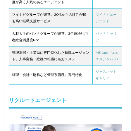
度が高く人気のあるエージェント
マイナビグループが運営。20代からの評判が最
マイナビエー
も高い転職支援サービス
ジェント
人材大手のパソナグループが運営。3年連続利用
パソナキャリ
者総合満足度No1
ア
管理本部・士業系に専門特化した転職エージェン
MS-Japan(エム
ト。人事労務・総務の転職にもおススメ
エスジャパン)
ジャスネット
経理・会計・財務など管理系職種に専門特化
キャリア
リクルートエージェント