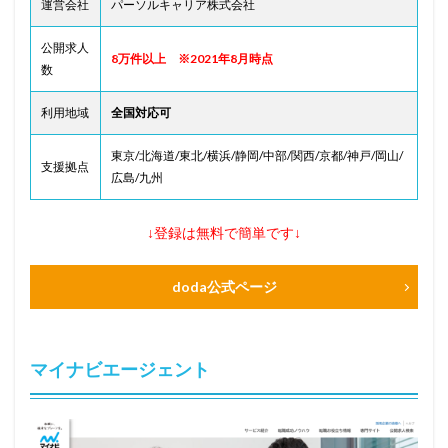
運営会社
パーソルキャリア株式会社
公開求人
8万件以上 ※2021年8月時点
数
利用地域
全国対応可
東京/北海道/東北/横浜/静岡/中部/関西/京都/神戸/岡山/
支援拠点
広島/九州
↓登録は無料で簡単です↓
doda公式ページ
マイナビエージェント