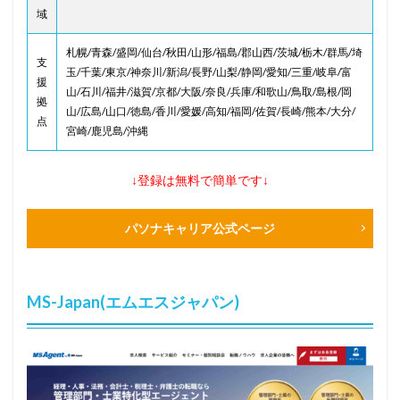
域
札幌/青森/盛岡/仙台/秋田/山形/福島/郡山西/茨城/栃木/群馬/埼
支
玉/千葉/東京/神奈川/新潟/長野/山梨/静岡/愛知/三重/岐阜/富
援
山/石川/福井/滋賀/京都/大阪/奈良/兵庫/和歌山/鳥取/島根/岡
拠
山/広島/山口/徳島/香川/愛媛/高知/福岡/佐賀/長崎/熊本/大分/
点
宮崎/鹿児島/沖縄
↓登録は無料で簡単です↓
パソナキャリア公式ページ
MS-Japan(エムエスジャパン)