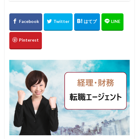
電気工事施工管理士
電子書籍
難しい
関西
転職活動
転職支援
転職ナビサイト
転職サイト
財務
税理士法人
補助者
行政書士
臨床心理士
総務
経理
管理職
管理会計
第二新卒
愛知県名古屋
心理カウンセラー
30代
ビルメンテナンス
九州エリア
中退
中卒
みじめ
マネジメント
フリーター
ビル設備管理技能士
ハイクラス
二－ト
ニート
サイト
コンプライアンス
キャリア支援
おすすめ
アプリ
50代
40代
九州地方
人事労務
弁護士
大学
建築施工管理士
就職支援
就活エージェント
専門学校
宮城県仙台市
定額
学歴
大阪
土木施工管理士
企業内弁護士
土地家屋調査士補助者