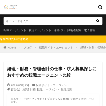
キーワード
転職エージェント
就活エージェント
退職代行
障害者雇用
転職エージェント
就活エージェント
退職代行
障害者雇用
電子書籍
電子書籍
は必見
カテゴリー
HOME
ブログ
転職サイト・エージェント
経理・財務・管理会
タグ
経理・財務・管理会計の仕事・求人募集探しに
おすすめの転職エージェント比較
20代
測量士
社会保険労務士
短大
知財
知的財産
男性
漫画
測量士補
法務
2022年3月25日
転職サイト・エージェント
管理会計
,
経理
,
財務
,
転職エージェント
,
転職活動
福岡県
比較
正社員
東海地方
東北地方
札幌市
未経験
既卒
愛知県名古屋市
※当サイトではアフィリエイトプログラムを利用して商品を紹介してい
ます。
社労士
税理士事務所
悲惨
転職エージェント