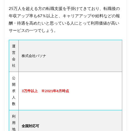
25万人を超える方の転職支援を手掛けてきており、転職後の
年収アップ率も67％以上と、キャリアアップや給料などの報
酬・待遇を高めたいと思っている人にとって利用価値が高い
サービスの一つでしょう。
運
営
株式会社パソナ
会
社
公
開
求
3万件以上 ※2021年8月時点
人
数
利
用
全国対応可
地