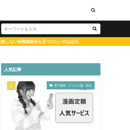
談先を見つけたい方は必見
人気記事
測量士補
既卒
電子書籍・ビジネス書・雑誌
工管理士
ト
財務
理会計
第二新卒
中卒
ニート