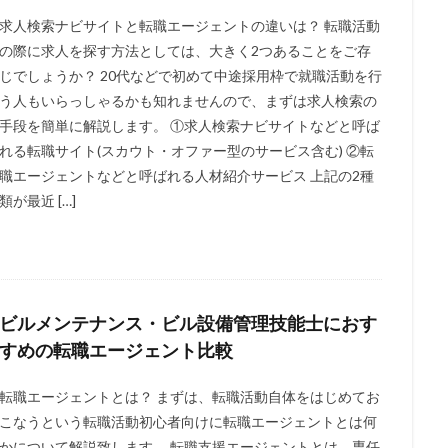
求人検索ナビサイトと転職エージェントの違いは？ 転職活動
プライアンス
キャリア支援
おすすめ
アプリ
50代
40
の際に求人を探す方法としては、大きく2つあることをご存
護士
大学
建築施工管理士
就職支援
就活エージェント
じでしょうか？ 20代などで初めて中途採用枠で就職活動を行
定額
学歴
大阪
土木施工管理士
企業内弁護士
土地家
う人もいらっしゃるかも知れませんので、まずは求人検索の
司法書士
厳しい
北海道
内部統制
内部監査
公認心
手段を簡単に解説します。 ①求人検索ナビサイトなどと呼ば
れる転職サイト(スカウト・オファー型のサービス含む) ②転
検索
職エージェントなどと呼ばれる人材紹介サービス 上記の2種
類が最近 […]
ビルメンテナンス・ビル設備管理技能士におす
すめの転職エージェント比較
転職エージェントとは？ まずは、転職活動自体をはじめてお
こなうという転職活動初心者向けに転職エージェントとは何
かについて解説致します。 転職支援エージェントとは、専任