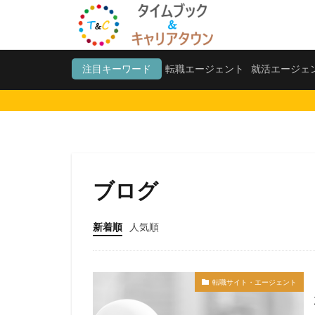
転職エージェント
就
注目キーワード
転職エージェント
就活エージェ
カテゴリー
タグ
ブログ
20代
測量士
法務
福岡県
新着順
人気順
愛知県名古屋市
電子書籍
難
税理士法人
転職サイト・エージェント
愛知県名古屋
みじめ
マネ