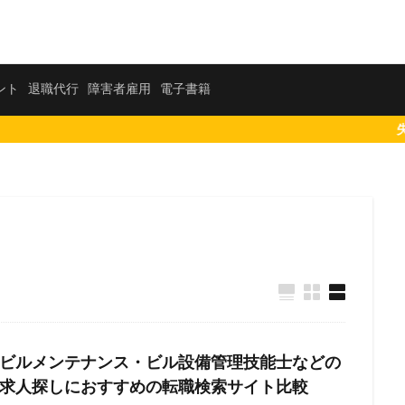
活エージェント
退職代行
障害者雇用
電子書籍
ント
退職代行
障害者雇用
電子書籍
失敗しない転職相
社会保険労務士
短大
知財
知的財産
男性
漫画
比較
正社員
東海地方
東北地方
札幌市
未経験
社労士
税理士事務所
悲惨
転職エージェント
電気工事施
しい
関西
転職活動
転職支援
転職ナビサイト
転職サイ
補助者
行政書士
臨床心理士
総務
経理
管理職
管
ビルメンテナンス・ビル設備管理技能士などの
心理カウンセラー
30代
ビルメンテナンス
九州エリア
中退
求人探しにおすすめの転職検索サイト比較
ジメント
フリーター
ビル設備管理技能士
ハイクラス
二－ト