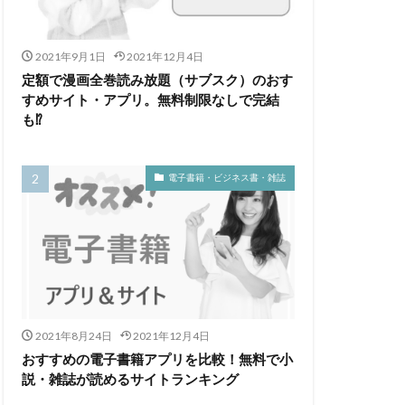
代
九州地方
専門学校
2021年9月1日
2021年12月4日
定額で漫画全巻読み放題（サブスク）のおす
屋調査士補助者
すめサイト・アプリ。無料制限なしで完結
理師
高卒
も⁉
電子書籍・ビジネス書・雑誌
2021年8月24日
2021年12月4日
おすすめの電子書籍アプリを比較！無料で小
説・雑誌が読めるサイトランキング