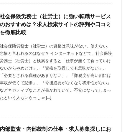
プライアンス
キャリア支援
おすすめ
アプリ
50代
40
社会保険労務士（社労士）に強い転職サービス
護士
大学
建築施工管理士
就職支援
就活エージェント
のおすすめは？求人検索サイトの評判や口コミ
定額
学歴
大阪
土木施工管理士
企業内弁護士
土地家
を徹底比較
司法書士
厳しい
北海道
内部統制
内部監査
公認心
社会保険労務士（社労士）の資格は意味がない、使えない、
検索
悲惨と言われるのはなぜ？ インターネットなどで、社会保険
労務士（社労士）と検索をすると「仕事が無くて食っていけ
ないからやめとけ」、「資格を取得しても意味がない」、
「必要とされる職種があまりない」、「難易度が高い割には
年収が低くて悲惨」、「今後必要がなくなり将来性がない」
などネガティブなことが書かれていて、不安になってしまっ
たという人もいらっしゃ […]
内部監査・内部統制の仕事・求人募集探しにお