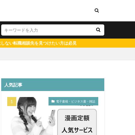
見つけたい方は必見
測量士補
人気記事
既卒
工管理士
電子書籍・ビジネス書・雑誌
ト
財務
理会計
第二新卒
中卒
ニート