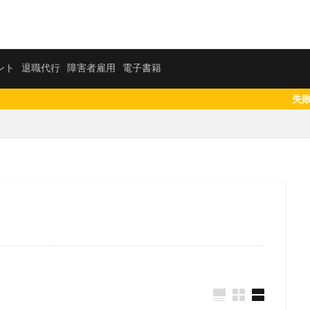
活エージェント
退職代行
障害者雇用
電子書籍
ント
退職代行
障害者雇用
電子書籍
失敗しない転職相談先を
社会保険労務士
短大
知財
知的財産
男性
漫画
比較
正社員
東海地方
東北地方
札幌市
未経験
社労士
税理士事務所
悲惨
転職エージェント
電気工事施
しい
関西
転職活動
転職支援
転職ナビサイト
転職サイ
補助者
行政書士
臨床心理士
総務
経理
管理職
管
心理カウンセラー
30代
ビルメンテナンス
九州エリア
中退
ジメント
フリーター
ビル設備管理技能士
ハイクラス
二－ト