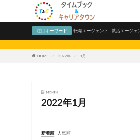
転職エージェント
就
注目キーワード
転職エージェント
就活エージェ
カテゴリー
HOME
2022年
1月
タグ
20代
測量士
法務
福岡県
MONTH
2022年1月
愛知県名古屋市
電子書籍
難
税理士法人
愛知県名古屋
新着順
人気順
みじめ
マネ