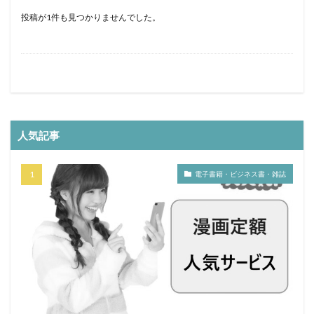
電気工事施工管理士
電子書籍
難しい
関西
投稿が1件も見つかりませんでした。
転職活動
転職支援
転職ナビサイト
転職サイト
財務
税理士法人
補助者
行政書士
臨床心理士
総務
経理
管理職
管理会計
第二新卒
愛知県名古屋
心理カウンセラー
30代
ビルメンテナンス
人気記事
九州エリア
中退
中卒
みじめ
マネジメント
フリーター
ビル設備管理技能士
電子書籍・ビジネス書・雑誌
ハイクラス
二－ト
ニート
サイト
コンプライアンス
キャリア支援
おすすめ
アプリ
50代
40代
九州地方
人事労務
弁護士
大学
建築施工管理士
就職支援
就活エージェント
専門学校
宮城県仙台市
定額
学歴
大阪
土木施工管理士
企業内弁護士
土地家屋調査士補助者