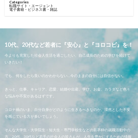
Categories
転職サイト・エージェント
電子書籍・ビジネス書・雑誌
10代、20代など若者に『安心』と『ヨロコビ』を！
今よりも充実した社会人生活を過ごしたい、自己成長のための学びを続けて
いきたい！
でも、何をしたら良いのかわからない…今のままの自分には自信がない。
きっと、仕事、キャリア、恋愛、結婚や出産、学び、お金、カラダなど色々
な悩みや不安があるはずです。
コロナ禍のいま、自分自身がどのように生きるべきなのか、漠然とした不安
を感じている方が多いでしょう。
そんな大学生・大学院生・短大生・専門学校生などの新卒枠の就職活動中の
方、20代、30代など若手の社会人の皆さんが、人生を豊かにするための情報