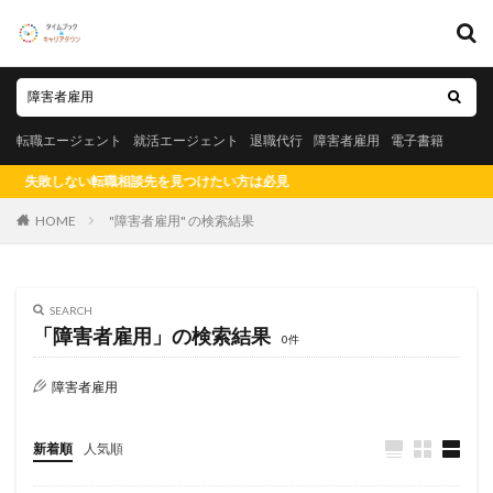
キーワード
転職エージェント
就活エージェント
退職代行
障害者雇用
転職エージェント
就活エージェント
退職代行
障害者雇用
電子書籍
電子書籍
しない転職相談先を見つけたい方は必見
カテゴリー
HOME
"障害者雇用" の検索結果
タグ
SEARCH
「障害者雇用」の検索結果
0件
20代
測量士
社会保険労務士
短大
知財
知的財産
男性
漫画
測量士補
法務
障害者雇用
福岡県
比較
正社員
東海地方
東北地方
新着順
人気順
札幌市
未経験
既卒
愛知県名古屋市
社労士
税理士事務所
悲惨
転職エージェント