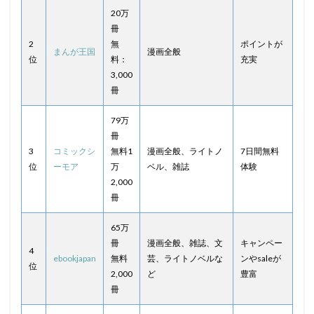
20万
冊
2
無
ポイントが
まんが王国
漫画全般
位
料：
充実
3,000
冊
79万
冊
3
コミックシ
無料1
漫画全般、ライトノ
7日間無料
位
ーモア
万
ベル、雑誌
体験
2,000
冊
65万
冊
漫画全般、雑誌、文
キャンペー
4
ebookjapan
無料
芸、ライトノベルな
ンやsaleが
位
2,000
ど
豊富
冊