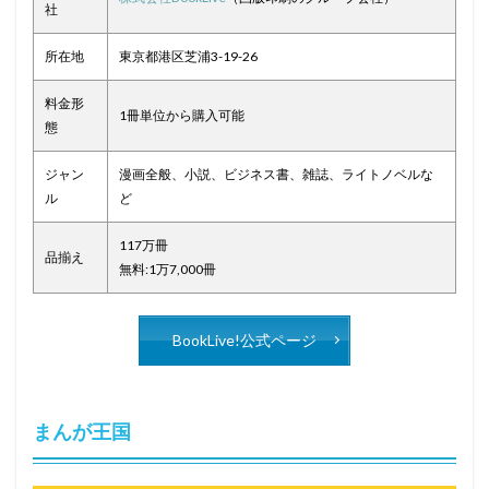
社
所在地
東京都港区芝浦3-19-26
料金形
1冊単位から購入可能
態
ジャン
漫画全般、小説、ビジネス書、雑誌、ライトノベルな
ル
ど
117万冊
品揃え
無料:1万7,000冊
BookLive!公式ページ
まんが王国