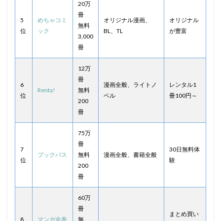
20万
冊
5
めちゃコミ
オリジナル漫画、
オリジナル
無料
位
ック
BL、TL
が豊富
3,000
冊
12万
冊
6
漫画全般、ライトノ
レンタル1
Renta!
無料
位
ベル
冊100円～
200
冊
75万
冊
7
30日無料体
ブックパス
無料
漫画全般、書籍全般
位
験
200
冊
60万
冊
まとめ買い
8
マンガ全巻
無