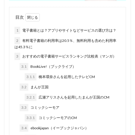
土地家屋調査士
司法書士
厳しい
北海道
内部統制
内部監査
公認心理師
高卒
目次
1
電子書籍とは？アプリやサイトなどサービスの選び方は？
検索
2
有料電子書籍の利用率は20.5％、無料利用も含めた利用率
は45.3％に
3
おすすめの電子書籍サービスランキング比較表（マンガ）
3.1
BookLive!（ブックライブ）
3.1.1
橋本環奈さんを起用したテレビCM
3.2
まんが王国
3.2.1
広瀬アリスさんを起用したまんが王国のCM
3.3
コミックシーモア
3.3.1
コミックシーモアのCM
3.4
ebookjapan（イーブックジャパン）