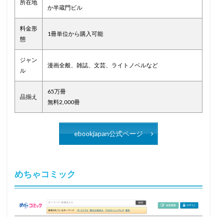
所在地
か半蔵門ビル
料金形
1冊単位から購入可能
態
ジャン
漫画全般、雑誌、文芸、ライトノベルなど
ル
65万冊
品揃え
無料2,000冊
ebookjapan公式ページ
めちゃコミック