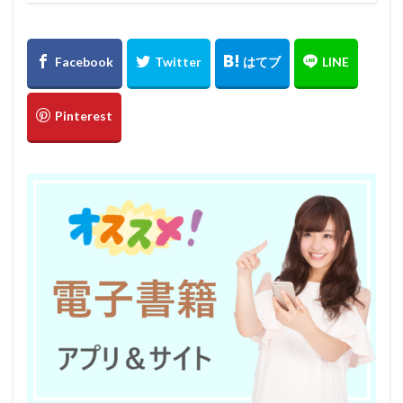
電気工事施工管理士
電子書籍
難しい
関西
転職活動
転職支援
転職ナビサイト
転職サイト
財務
税理士法人
補助者
行政書士
臨床心理士
総務
経理
管理職
管理会計
第二新卒
愛知県名古屋
心理カウンセラー
30代
ビルメンテナンス
九州エリア
中退
中卒
みじめ
マネジメント
フリーター
ビル設備管理技能士
ハイクラス
二－ト
ニート
サイト
コンプライアンス
キャリア支援
おすすめ
アプリ
50代
40代
九州地方
人事労務
弁護士
大学
建築施工管理士
就職支援
就活エージェント
専門学校
宮城県仙台市
定額
学歴
大阪
土木施工管理士
企業内弁護士
土地家屋調査士補助者