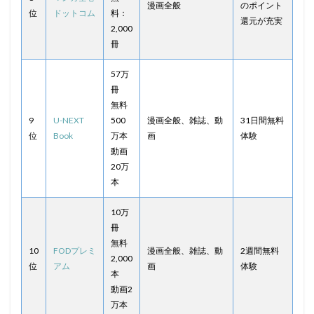
漫画全般
のポイント
位
ドットコム
料：
還元が充実
2,000
冊
57万
冊
無料
9
U-NEXT
500
漫画全般、雑誌、動
31日間無料
位
Book
万本
画
体験
動画
20万
本
10万
冊
無料
10
FODプレミ
漫画全般、雑誌、動
2週間無料
2,000
位
アム
画
体験
本
動画2
万本