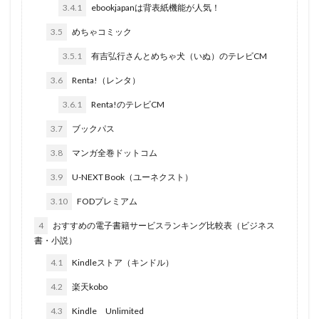
3.4.1
ebookjapanは背表紙機能が人気！
3.5
めちゃコミック
3.5.1
有吉弘行さんとめちゃ犬（いぬ）のテレビCM
3.6
Renta!（レンタ）
3.6.1
Renta!のテレビCM
3.7
ブックパス
3.8
マンガ全巻ドットコム
3.9
U-NEXT Book（ユーネクスト）
3.10
FODプレミアム
4
おすすめの電子書籍サービスランキング比較表（ビジネス
書・小説）
4.1
Kindleストア（キンドル）
4.2
楽天kobo
4.3
Kindle Unlimited