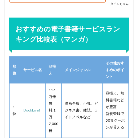
タイムちゃん
おすすめの電子書籍サービスラン
キング比較表（マンガ）
その他おす
順
品揃
サービス名
メインジャンル
すめのポイ
位
え
ント
117
品揃え、無
万冊
料書籍など
無
漫画全般、小説、ビ
1
が豊富
BookLive!
料:1
ジネス書、雑誌、ラ
位
新規登録で
万
イトノベルなど
50％クーポ
7,000
ンが貰える
冊