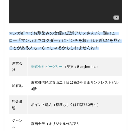
マンガ好きでお馴染みの女優の広瀬アリスさんが、謎のヒー
ロー「マンガオウコクダー」にピンチを救われる新CMを見た
ことがある人もいらっしゃるかもしれませんね！
運営会
株式会社ビーグリー
（英文：Beaglee Inc.）
社
東京都港区北青山二丁目13番5号 青山サンクレストビル
所在地
4階
料金形
ポイント購入（都度もしくは月額330円～）
態
ジャン
漫画全般（オリジナル作品アリ）
ル