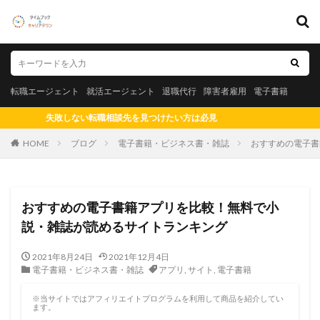
キーワード
転職エージェント
就活エージェント
退職代行
障害者雇用
転職エージェント
就活エージェント
退職代行
障害者雇用
電子書籍
電子書籍
敗しない転職相談先を見つけたい方は必見
カテゴリー
HOME
ブログ
電子書籍・ビジネス書・雑誌
おすすめの電子書
タグ
おすすめの電子書籍アプリを比較！無料で小
説・雑誌が読めるサイトランキング
20代
測量士
社会保険労務士
短大
知財
知的財産
男性
漫画
測量士補
法務
2021年8月24日
2021年12月4日
電子書籍・ビジネス書・雑誌
アプリ
,
サイト
,
電子書籍
福岡県
比較
正社員
東海地方
東北地方
札幌市
未経験
既卒
愛知県名古屋市
※当サイトではアフィリエイトプログラムを利用して商品を紹介してい
ます。
社労士
税理士事務所
悲惨
転職エージェント