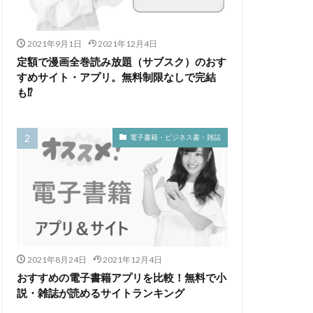
代
九州地方
専門学校
2021年9月1日
2021年12月4日
定額で漫画全巻読み放題（サブスク）のおす
屋調査士補助者
すめサイト・アプリ。無料制限なしで完結
理師
高卒
も⁉
電子書籍・ビジネス書・雑誌
2021年8月24日
2021年12月4日
おすすめの電子書籍アプリを比較！無料で小
説・雑誌が読めるサイトランキング