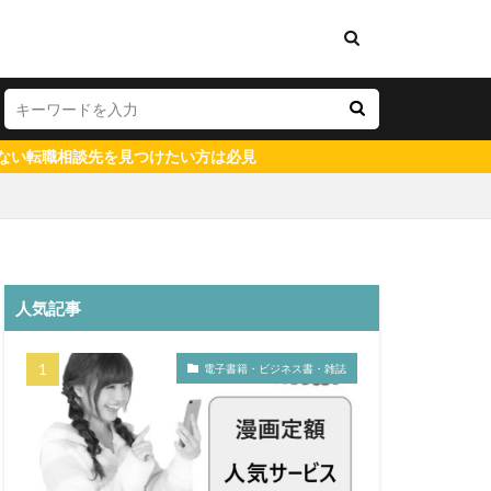
を見つけたい方は必見
測量士補
人気記事
既卒
工管理士
電子書籍・ビジネス書・雑誌
ト
財務
理会計
第二新卒
中卒
ニート