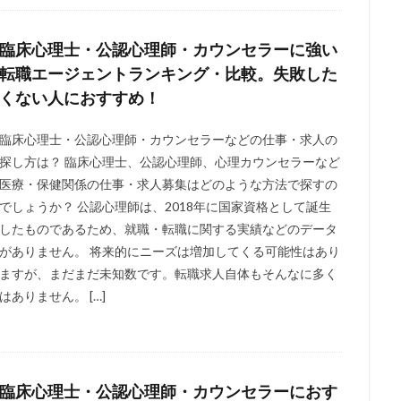
プライアンス
キャリア支援
おすすめ
アプリ
50代
40
臨床心理士・公認心理師・カウンセラーに強い
護士
大学
建築施工管理士
就職支援
就活エージェント
転職エージェントランキング・比較。失敗した
定額
学歴
大阪
土木施工管理士
企業内弁護士
土地家
くない人におすすめ！
司法書士
厳しい
北海道
内部統制
内部監査
公認心
臨床心理士・公認心理師・カウンセラーなどの仕事・求人の
検索
探し方は？ 臨床心理士、公認心理師、心理カウンセラーなど
医療・保健関係の仕事・求人募集はどのような方法で探すの
でしょうか？ 公認心理師は、2018年に国家資格として誕生
したものであるため、就職・転職に関する実績などのデータ
がありません。 将来的にニーズは増加してくる可能性はあり
ますが、まだまだ未知数です。転職求人自体もそんなに多く
はありません。 […]
臨床心理士・公認心理師・カウンセラーにおす