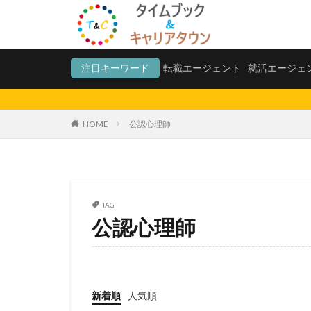
転職エージェント
就
注目キーワード
転職エージェント
就活エージェ
カテゴリー
HOME
公認心理師
タグ
20代
測量士
法務
福岡県
TAG
公認心理師
愛知県名古屋市
電子書籍
難
税理士法人
愛知県名古屋
新着順
人気順
みじめ
マネ