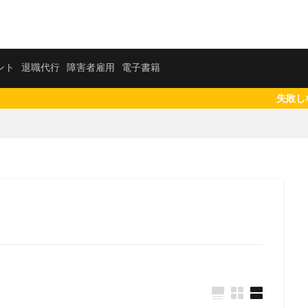
活エージェント
退職代行
障害者雇用
電子書籍
ント
退職代行
障害者雇用
電子書籍
失敗しない転職相談先
社会保険労務士
短大
知財
知的財産
男性
漫画
比較
正社員
東海地方
東北地方
札幌市
未経験
社労士
税理士事務所
悲惨
転職エージェント
電気工事施
しい
関西
転職活動
転職支援
転職ナビサイト
転職サイ
補助者
行政書士
臨床心理士
総務
経理
管理職
管
心理カウンセラー
30代
ビルメンテナンス
九州エリア
中退
ジメント
フリーター
ビル設備管理技能士
ハイクラス
二－ト