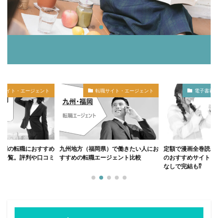
電気工事施工管理士
電子書籍
難しい
関西
転職活動
転職支援
転職ナビサイト
転職サイト
財務
税理士法人
補助者
行政書士
臨床心理士
総務
経理
管理職
管理会計
第二新卒
愛知県名古屋
心理カウンセラー
30代
ビルメンテナンス
職サイト・エージェント
電子書籍・ビジネス書・雑誌
転職サ
九州エリア
中退
中卒
みじめ
マネジメント
フリーター
ビル設備管理技能士
ハイクラス
二－ト
ニート
サイト
コンプライアンス
キャリア支援
おすすめ
県）で働きたい人にお
定額で漫画全巻読み放題（サブスク）
九州地方（福岡県）
アプリ
50代
40代
九州地方
人事労務
ージェント比較
のおすすめサイト・アプリ。無料制限
卒など20代におす
なしで完結も⁉
ェント比較
弁護士
大学
建築施工管理士
就職支援
就活エージェント
専門学校
宮城県仙台市
定額
学歴
大阪
土木施工管理士
企業内弁護士
土地家屋調査士補助者