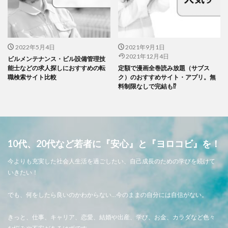
2022年5月4日
2021年9月1日
2021年12月4日
ビルメンテナンス・ビル設備管理技
能士などの求人探しにおすすめの転
定額で漫画全巻読み放題（サブス
職検索サイト比較
ク）のおすすめサイト・アプリ。無
料制限なしで完結も⁉
10代、20代など若者に『安心』と『ヨロコビ』を！
今よりも充実した社会人生活を過ごしたい、自己成長のための学びを続けて
いきたい！
でも、何をしたら良いのかわからない…今のままの自分には自信がない。
きっと、仕事、キャリア、恋愛、結婚や出産、学び、お金、カラダなど色々