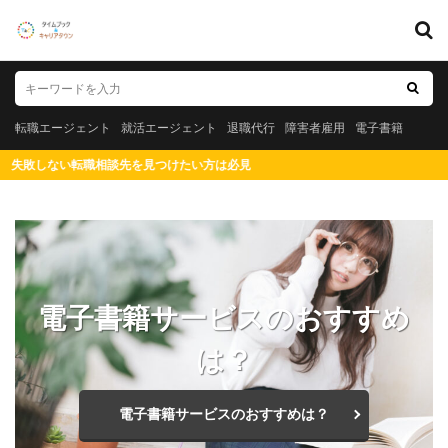
キーワード
転職エージェント
就活エージェント
退職代行
障害者雇用
転職エージェント
就活エージェント
退職代行
障害者雇用
電子書籍
電子書籍
ない転職相談先を見つけたい方は必見
カテゴリー
タグ
電子書籍サービスのおすすめ
20代
測量士
社会保険労務士
短大
知財
は？
知的財産
男性
漫画
測量士補
法務
福岡県
比較
正社員
東海地方
東北地方
札幌市
未経験
既卒
愛知県名古屋市
電子書籍サービスのおすすめは？
社労士
税理士事務所
悲惨
転職エージェント