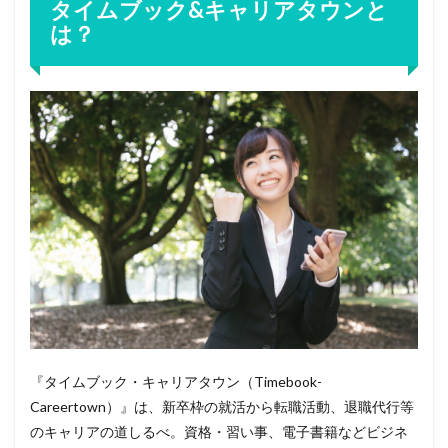
タイムブック&キャリアタウンと
土地家屋調査士
司法書士
厳しい
北海道
は？
内部統制
内部監査
公認心理師
高卒
検索
『タイムブック・キャリアタウン（Timebook-
Careertown）』は、新卒枠の就活から転職活動、退職代行等
のキャリアの道しるべ。資格・習い事、電子書籍などビジネ